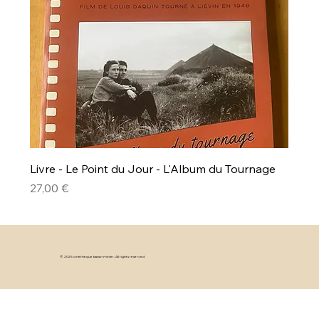
Livre - Le Point du Jour - L'Album du Tournage
Prix
27,00 €
© 2025 cinéthèque bassin minier. All rights reserved