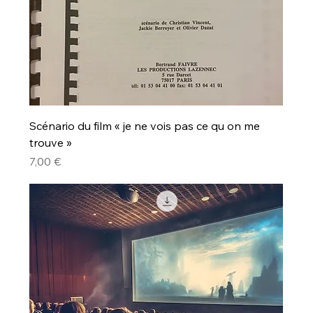
Scénario du film « je ne vois pas ce qu on me
trouve »
Prix
7,00 €