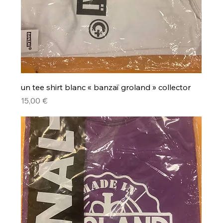
un tee shirt blanc « banzaï groland » collector
Prix
15,00 €